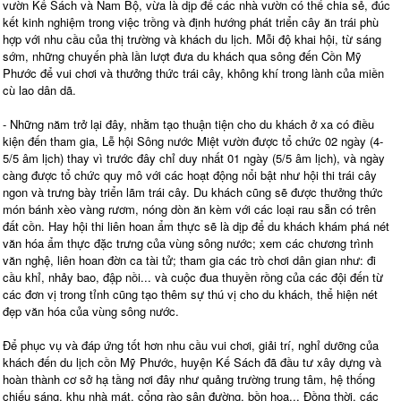
vườn Kế Sách và Nam Bộ, vừa là dịp để các nhà vườn có thể chia sẻ, đúc
kết kinh nghiệm trong việc trồng và định hướng phát triển cây ăn trái phù
hợp với nhu cầu của thị trường và khách du lịch. Mỗi độ khai hội, từ sáng
sớm, những chuyến phà lần lượt đưa du khách qua sông đến Cồn Mỹ
Phước để vui chơi và thưởng thức trái cây, không khí trong lành của miền
cù lao dân dã.
- Những năm trở lại đây, nhằm tạo thuận tiện cho du khách ở xa có điều
kiện đến tham gia, Lễ hội Sông nước Miệt vườn được tổ chức 02 ngày (4-
5/5 âm lịch) thay vì trước đây chỉ duy nhất 01 ngày (5/5 âm lịch), và ngày
càng được tổ chức quy mô với các hoạt động nổi bật như hội thi trái cây
ngon và trưng bày triển lãm trái cây. Du khách cũng sẽ được thưởng thức
món bánh xèo vàng rươm, nóng dòn ăn kèm với các loại rau sẵn có trên
đất cồn. Hay hội thi liên hoan ẩm thực sẽ là dịp để du khách khám phá nét
văn hóa ẩm thực đặc trưng của vùng sông nước; xem các chương trình
văn nghệ, liên hoan đờn ca tài tử; tham gia các trò chơi dân gian như: đi
cầu khỉ, nhảy bao, đập nồi... và cuộc đua thuyền rồng của các đội đến từ
các đơn vị trong tỉnh cũng tạo thêm sự thú vị cho du khách, thể hiện nét
đẹp văn hóa của vùng sông nước.
Để phục vụ và đáp ứng tốt hơn nhu cầu vui chơi, giải trí, nghỉ dưỡng của
khách đến du lịch cồn Mỹ Phước, huyện Kế Sách đã đầu tư xây dựng và
hoàn thành cơ sở hạ tầng nơi đây như quảng trường trung tâm, hệ thống
chiếu sáng, khu nhà mát, cổng rào sân đường, bồn hoa... Đồng thời, các