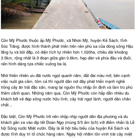
Cồn Mỹ Phước thuộc ấp Mỹ Phước, xã Nhơn Mỹ, huyện Kế Sách, tỉnh
Sóc Trăng, được hình thành phát triển trên nền phù sa của dòng sông Hậu
lắng tụ và bồi đắp, có diện tích tự nhiên hơn 1.020ha, chiều dài khoảng
3.5km, rộng nhất là ở đoạn giữa gần 0.6km, hẹp dần về phía đầu và đuôi,
nên hình dáng tựa chiếc xuồng ba lá.
Nhờ thiên nhiên ưu đãi nước ngọt quanh năm, đất đai màu mỡ, bên cạnh
việc nuôi gia cầm, tôm cá thì người dân nơi đây phát triển mạnh nghề
trồng cây ăn trái đặc sản, mang lại nguồn thu nhập ổn định và làm trù phú
thêm cảnh quan. Những năm qua, Cồn Mỹ Phước còn hấp dẫn nhiều du
khách bởi vẻ đẹp sông nước hữu tình, cây trái ngọt lành, người dân chân
chất...
Đặc biệt, Cồn Mỹ Phước trở nên nhộp nhịp người dân địa phương và du
khách gần xa vào dịp tết Đoan Ngọ (mùng 5/5 âm lịch) với điểm nhấn là Lễ
hội Sông nước Miệt vườn. Đây là lễ hội tiêu biểu của huyện Kế Sách và
được tỉnh duy trì tổ chức hàng năm. Ngày hội nhằm tôn vinh trái cây miệt