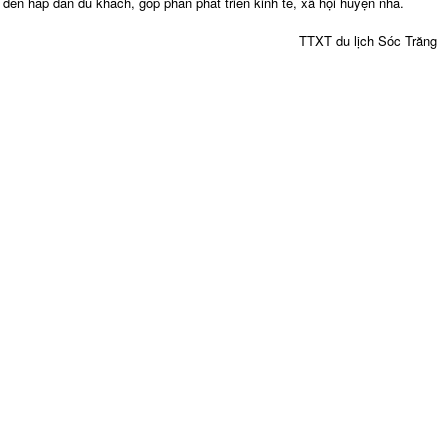
đến hấp dẫn du khách, góp phần phát triển kinh tế, xã hội huyện nhà.
TTXT du lịch Sóc Trăng