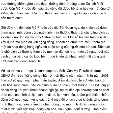
trục đường chính giữa cồn, đoạn đường dẫn từ cổng chào Du lịch Miệt
vườn Cồn Mỹ Phước đến cầu tàu cũng đã được bê tông hóa và mở rộng từ
2-4m, đảm bảo việc đi lại, lưu thông an toàn cho người dân và du khách
đến tham quan.
Giờ đây, khi đến cồn Mỹ Phước vào dịp Tết Đoan ngọ, du khách sẽ được
tham quan một vòng cồn, ngắm nhìn và thưởng thức trái cây bằng dịch vụ
xe điện đưa đón do Công ty Satraco phục vụ. Một số hộ dân trên cồn đã
xây dựng mô hình du lịch cộng đồng, khách sẽ được tìm hiểu, tham gia
một số hoạt động hằng ngày và cuộc sống của người dân xứ cồn. Đặc biệt
là chế biến và thưởng thức các món ăn dân dã như: món cá ngác tươi nấu
canh chua bần, cá lóc luộc hèm... dễ khiến du khách nhớ mãi vùng quê
tươi mát trên dòng sông Hậu.
Với lợi thế về vị trí địa lý, cảnh đẹp hữu tình, Cồn Mỹ Phước đã được
UBND tỉnh Sóc Trăng công nhận Di tích thắng cảnh cấp tỉnh từ năm 2008.
Trên cơ sở quy hoạch phát triển tuyến, điểm du lịch gắn với việc bảo tồn
văn hóa sông nước, bảo vệ cảnh quan tự nhiên, môi trường... UBND huyện
đã và đang khuyến khích doanh nghiệp, người dân địa phương đầu tư phát
triển các loại hình du lịch sinh thái, du lịch văn hóa, khám phá thiên nhiên,
đồng thời quy hoạch vùng cây trái 4 mùa để phục vụ du khách, từng bước
hình thành các sản phẩm có chất lượng cho mô hình du lịch sông nước
miệt vườn, kết hợp hoạt động văn hóa, văn nghệ, nghỉ dưỡng... tạo điểm