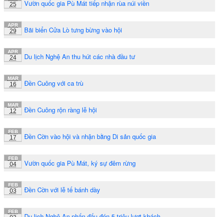
Vườn quốc gia Pù Mát tiếp nhận rùa núi viền
25
APR
Bãi biển Cửa Lò tưng bừng vào hội
29
APR
Du lịch Nghệ An thu hút các nhà đầu tư
24
MAR
Đền Cuông với ca trù
16
MAR
Đền Cuông rộn ràng lễ hội
12
FEB
Đền Cờn vào hội và nhận bằng Di sản quốc gia
17
FEB
Vườn quốc gia Pù Mát, ký sự đêm rừng
04
FEB
Đền Cờn với lễ tế bánh dày
03
FEB
Du lịch Nghệ An phấn đấu đón 5 triệu lượt khách