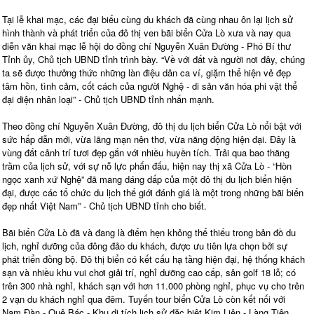
Tại lễ khai mạc, các đại biểu cùng du khách đã cùng nhau ôn lại lịch sử
hình thành và phát triển của đô thị ven bãi biển Cửa Lò xưa và nay qua
diễn văn khai mạc lễ hội do đồng chí Nguyễn Xuân Đường - Phó Bí thư
Tỉnh ủy, Chủ tịch UBND tỉnh trình bày. “Về với đất và người nơi đây, chúng
ta sẽ được thưởng thức những làn điệu dân ca ví, giặm thể hiện vẻ đẹp
tâm hồn, tình cảm, cốt cách của người Nghệ - di sản văn hóa phi vật thể
đại diện nhân loại” - Chủ tịch UBND tỉnh nhấn mạnh.
Theo đồng chí Nguyễn Xuân Đường, đô thị du lịch biển Cửa Lò nổi bật với
sức hấp dẫn mới, vừa lãng mạn nên thơ, vừa năng động hiện đại. Đây là
vùng đất cảnh trí tươi đẹp gắn với nhiều huyền tích. Trải qua bao thăng
trầm của lịch sử, với sự nỗ lực phấn đấu, hiện nay thị xã Cửa Lò - “Hòn
ngọc xanh xứ Nghệ” đã mang dáng dấp của một đô thị du lịch biển hiện
đại, được các tổ chức du lịch thế giới đánh giá là một trong những bãi biển
đẹp nhất Việt Nam” - Chủ tịch UBND tỉnh cho biết.
Bãi biển Cửa Lò đã và đang là điểm hẹn không thể thiếu trong bản đồ du
lịch, nghỉ dưỡng của đông đảo du khách, được ưu tiên lựa chọn bởi sự
phát triển đồng bộ. Đô thị biển có kết cấu hạ tầng hiện đại, hệ thống khách
sạn và nhiều khu vui chơi giải trí, nghỉ dưỡng cao cấp, sân golf 18 lỗ; có
trên 300 nhà nghỉ, khách sạn với hơn 11.000 phòng nghỉ, phục vụ cho trên
2 vạn du khách nghỉ qua đêm. Tuyến tour biển Cửa Lò còn kết nối với
Nam Đàn - Quê Bác - Khu di tích lịch sử đặc biệt Kim Liên - Làng Tiên