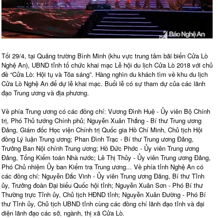
Tối 29/4, tại Quảng trường Bình Minh (khu vực trung tâm bãi biển Cửa Lò
Nghệ An), UBND tỉnh tổ chức khai mạc Lễ hội du lịch Cửa Lò 2018 với chủ
đề “Cửa Lò: Hội tụ và Tỏa sáng”. Hàng nghìn du khách tìm về khu du lịch
Cửa Lò Nghệ An để dự lễ khai mạc. Buổi lễ có sự tham dự của các lãnh
đạo Trung ương và địa phương.
Về phía Trung ương có các đồng chí: Vương Đình Huệ - Ủy viên Bộ Chính
trị, Phó Thủ tướng Chính phủ; Nguyễn Xuân Thắng - Bí thư Trung ương
Đảng, Giám đốc Học viện Chính trị Quốc gia Hồ Chí Minh, Chủ tịch Hội
đồng Lý luận Trung ương; Phan Đình Trạc - Bí thư Trung ương Đảng,
Trưởng Ban Nội chính Trung ương; Hồ Đức Phớc - Ủy viên Trung ương
Đảng, Tổng Kiểm toán Nhà nước; Lê Thị Thủy - Ủy viên Trung ương Đảng,
Phó Chủ nhiệm Ủy ban Kiểm tra Trung ương... Về phía tỉnh Nghệ An có
các đồng chí: Nguyễn Đắc Vinh - Ủy viên Trung ương Đảng, Bí thư Tỉnh
ủy, Trưởng đoàn Đại biểu Quốc hội tỉnh; Nguyễn Xuân Sơn - Phó Bí thư
Thường trực Tỉnh ủy, Chủ tịch HĐND tỉnh; Nguyễn Xuân Đường - Phó Bí
thư Tỉnh ủy, Chủ tịch UBND tỉnh cùng các đồng chí lãnh đạo tỉnh và đại
diện lãnh đạo các sở, ngành, thị xã Cửa Lò.