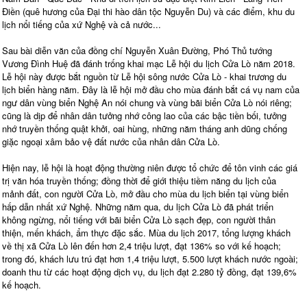
Điền (quê hương của Đại thi hào dân tộc Nguyễn Du) và các điểm, khu du
lịch nổi tiếng của xứ Nghệ và cả nước...
Sau bài diễn văn của đồng chí Nguyễn Xuân Đường, Phó Thủ tướng
Vương Đình Huệ đã đánh trống khai mạc Lễ hội du lịch Cửa Lò năm 2018.
Lễ hội này được bắt nguồn từ Lễ hội sông nước Cửa Lò - khai trương du
lịch biển hàng năm. Đây là lễ hội mở đầu cho mùa đánh bắt cá vụ nam của
ngư dân vùng biển Nghệ An nói chung và vùng bãi biển Cửa Lò nói riêng;
cũng là dịp để nhân dân tưởng nhớ công lao của các bậc tiền bối, tưởng
nhớ truyền thống quật khởi, oai hùng, những năm tháng anh dũng chống
giặc ngoại xâm bảo vệ đất nước của nhân dân Cửa Lò.
Hiện nay, lễ hội là hoạt động thường niên được tổ chức để tôn vinh các giá
trị văn hóa truyền thống; đồng thời để giới thiệu tiềm năng du lịch của
mảnh đất, con người Cửa Lò, mở đầu cho mùa du lịch biển tại vùng biển
hấp dẫn nhất xứ Nghệ. Những năm qua, du lịch Cửa Lò đã phát triển
không ngừng, nổi tiếng với bãi biển Cửa Lò sạch đẹp, con người thân
thiện, mến khách, ẩm thực đặc sắc. Mùa du lịch 2017, tổng lượng khách
về thị xã Cửa Lò lên đến hơn 2,4 triệu lượt, đạt 136% so với kế hoạch;
trong đó, khách lưu trú đạt hơn 1,4 triệu lượt, 5.500 lượt khách nước ngoài;
doanh thu từ các hoạt động dịch vụ, du lịch đạt 2.280 tỷ đồng, đạt 139,6%
kế hoạch.