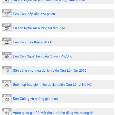
03
NOV
Đền Cờn, hấp dẫn chợ phiên
12
OCT
Du lịch Nghệ An hướng tới tầm cao
26
AUG
Đền Cờn, cây thiêng di sản
12
JUN
Đền Cờn Ngoài bên biển Quỳnh Phương
09
APR
Sẵn sàng cho mùa du lịch biển Cửa Lò năm 2016
10
MAR
Buổi họp báo giới thiệu du lịch biển Cửa Lò tại Hà Nội
26
MAR
Đền Cuông và những giai thoại
20
NOV
Vườn quốc gia Pù Mát thả 7 cá thể động vật hoang dã
23