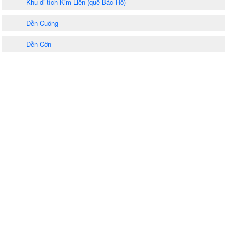
-
Khu di tích Kim Liên (quê Bác Hồ)
-
Đền Cuông
-
Đền Cờn