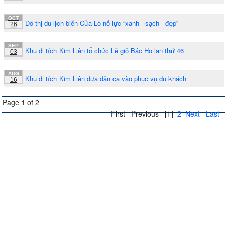
OCT
Đô thị du lịch biển Cửa Lò nổ lực “xanh - sạch - đẹp”
26
SEP
Khu di tích Kim Liên tổ chức Lễ giỗ Bác Hồ lần thứ 46
03
AUG
Khu di tích Kim Liên đưa dân ca vào phục vụ du khách
16
Page 1 of 2
First
Previous
[1]
2
Next
Last