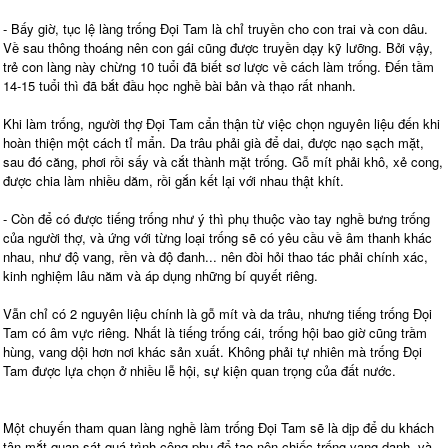
- Bấy giờ, tục lệ làng trống Đọi Tam là chỉ truyền cho con trai và con dâu.
Về sau thông thoáng nên con gái cũng được truyền dạy kỹ lưỡng. Bởi vậy,
trẻ con làng này chừng 10 tuổi đã biết sơ lược về cách làm trống. Đến tầm
14-15 tuổi thì đã bắt đầu học nghề bài bản và thạo rất nhanh.
Khi làm trống, người thợ Đọi Tam cẩn thận từ việc chọn nguyên liệu đến khi
hoàn thiện một cách tỉ mẩn. Da trâu phải già để dai, được nạo sạch mặt,
sau đó căng, phơi rồi sấy và cắt thành mặt trống. Gỗ mít phải khô, xẻ cong,
được chia làm nhiều dăm, rồi gắn kết lại với nhau thật khít.
- Còn để có được tiếng trống như ý thì phụ thuộc vào tay nghề bưng trống
của người thợ, và ứng với từng loại trống sẽ có yêu cầu về âm thanh khác
nhau, như độ vang, rền và độ đanh... nên đòi hỏi thao tác phải chính xác,
kinh nghiệm lâu năm và áp dụng những bí quyết riêng.
Vẫn chỉ có 2 nguyên liệu chính là gỗ mít và da trâu, nhưng tiếng trống Đọi
Tam có âm vực riêng. Nhất là tiếng trống cái, trống hội bao giờ cũng trầm
hùng, vang dội hơn nơi khác sản xuất. Không phải tự nhiên mà trống Đọi
Tam được lựa chọn ở nhiều lễ hội, sự kiện quan trọng của đất nước.
Một chuyến tham quan làng nghề làm trống Đọi Tam sẽ là dịp để du khách
tận mắt quan sát quá trình công phu để tạo nên chiếc trống vang danh, và