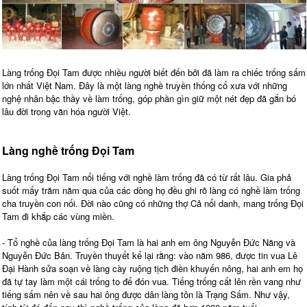
Làng trống Đọi Tam được nhiều người biết đến bởi đã làm ra chiếc trống sấm
lớn nhất Việt Nam. Đây là một làng nghề truyền thống cổ xưa với những
nghệ nhân bậc thầy về làm trống, góp phần gìn giữ một nét đẹp đã gắn bó
lâu đời trong văn hóa người Việt.
Làng nghề trống Đọi Tam
Làng trống Đọi Tam nổi tiếng với nghề làm trống đã có từ rất lâu. Gia phả
suốt mấy trăm năm qua của các dòng họ đều ghi rõ làng có nghề làm trống
cha truyền con nối. Đời nào cũng có những thợ Cả nổi danh, mang trống Đọi
Tam đi khắp các vùng miền.
- Tổ nghề của làng trống Đọi Tam là hai anh em ông Nguyễn Đức Năng và
Nguyễn Đức Bản. Truyền thuyết kể lại rằng: vào năm 986, được tin vua Lê
Đại Hành sửa soạn về làng cày ruộng tịch điền khuyến nông, hai anh em họ
đã tự tay làm một cái trống to để đón vua. Tiếng trống cất lên rền vang như
tiếng sấm nên về sau hai ông được dân làng tôn là Trạng Sấm. Như vậy,