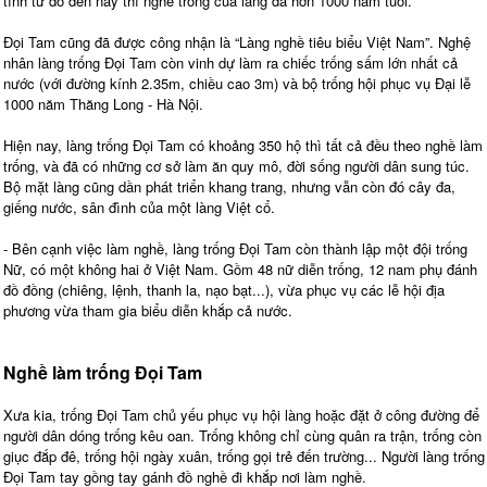
tính từ đó đến nay thì nghề trống của làng đã hơn 1000 năm tuổi.
Đọi Tam cũng đã được công nhận là “Làng nghề tiêu biểu Việt Nam”. Nghệ
nhân làng trống Đọi Tam còn vinh dự làm ra chiếc trống sấm lớn nhất cả
nước (với đường kính 2.35m, chiều cao 3m) và bộ trống hội phục vụ Đại lễ
1000 năm Thăng Long - Hà Nội.
Hiện nay, làng trống Đọi Tam có khoảng 350 hộ thì tất cả đều theo nghề làm
trống, và đã có những cơ sở làm ăn quy mô, đời sống người dân sung túc.
Bộ mặt làng cũng dần phát triển khang trang, nhưng vẫn còn đó cây đa,
giếng nước, sân đình của một làng Việt cổ.
- Bên cạnh việc làm nghề, làng trống Đọi Tam còn thành lập một đội trống
Nữ, có một không hai ở Việt Nam. Gồm 48 nữ diễn trống, 12 nam phụ đánh
đồ đồng (chiêng, lệnh, thanh la, nạo bạt...), vừa phục vụ các lễ hội địa
phương vừa tham gia biểu diễn khắp cả nước.
Nghề làm trống Đọi Tam
Xưa kia, trống Đọi Tam chủ yếu phục vụ hội làng hoặc đặt ở công đường để
người dân dóng trống kêu oan. Trống không chỉ cùng quân ra trận, trống còn
giục đắp đê, trống hội ngày xuân, trống gọi trẻ đến trường... Người làng trống
Đọi Tam tay gồng tay gánh đồ nghề đi khắp nơi làm nghề.