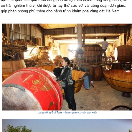
có trải nghiệm thú vị khi được tự tay thử sức với vài công đoạn đơn giản...
góp phần phong phú thêm cho hành trình khám phá vùng đất Hà Nam.
Làng trống Đọi Tam - tham quan cơ sở sản xuất