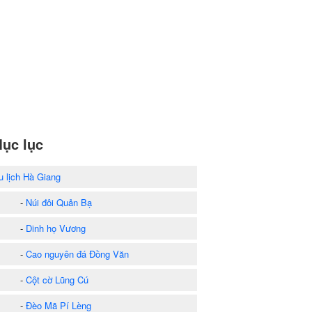
ục lục
u lịch Hà Giang
-
Núi đôi Quản Bạ
-
Dinh họ Vương
-
Cao nguyên đá Đồng Văn
-
Cột cờ Lũng Cú
-
Đèo Mã Pí Lèng