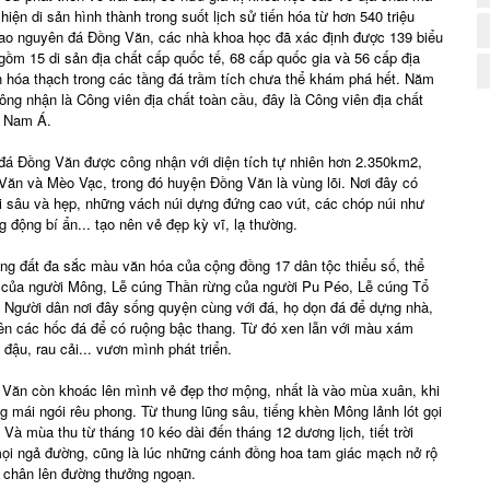
 hiện di sản hình thành trong suốt lịch sử tiến hóa từ hơn 540 triệu
ao nguyên đá Đồng Văn, các nhà khoa học đã xác định được 139 biểu
, gồm 15 di sản địa chất cấp quốc tế, 68 cấp quốc gia và 56 cấp địa
ản hóa thạch trong các tầng đá trầm tích chưa thể khám phá hết. Năm
nhận là Công viên địa chất toàn cầu, đây là Công viên địa chất
g Nam Á.
 đá Đồng Văn được công nhận với diện tích tự nhiên hơn 2.350km2,
 Văn và Mèo Vạc, trong đó huyện Đồng Văn là vùng lõi. Nơi đây có
i sâu và hẹp, những vách núi dựng đứng cao vút, các chóp núi như
 động bí ẩn... tạo nên vẻ đẹp kỳ vĩ, lạ thường.
ng đất đa sắc màu văn hóa của cộng đồng 17 dân tộc thiểu số, thể
ào của người Mông, Lễ cúng Thần rừng của người Pu Péo, Lễ cúng Tổ
. Người dân nơi đây sống quyện cùng với đá, họ dọn đá để dựng nhà,
lên các hốc đá để có ruộng bậc thang. Từ đó xen lẫn với màu xám
đậu, rau cải... vươn mình phát triển.
g Văn còn khoác lên mình vẻ đẹp thơ mộng, nhất là vào mùa xuân, khi
 mái ngói rêu phong. Từ thung lũng sâu, tiếng khèn Mông lảnh lót gọi
Và mùa thu từ tháng 10 kéo dài đến tháng 12 dương lịch, tiết trời
ọi ngả đường, cũng là lúc những cánh đồng hoa tam giác mạch nở rộ
 chân lên đường thưởng ngoạn.