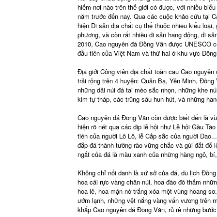
hiếm nơi nào trên thế giới có được, với nhiều biểu
năm trước đến nay. Qua các cuộc khảo cứu tại C
hiện Di sản địa chất cụ thể thuộc nhiều kiểu loại
phương, và còn rất nhiều di sản hang động, di s
2010, Cao nguyên đá Đồng Văn được UNESCO công 
đầu tiên của Việt Nam và thứ hai ở khu vực Đôn
Địa giới Công viên địa chất toàn cầu Cao nguyên
trải rộng trên 4 huyện: Quản Bạ, Yên Minh, Đồng
những dải núi đá tai mèo sắc nhọn, những khe nú
kim tự tháp, các trũng sâu hun hút, và những hang
Cao nguyên đá Đồng Văn còn được biết đến là vù
hiện rõ nét qua các dịp lễ hội như Lễ hội Gầu T
tiên của người Lô Lô, lễ Cấp sắc của người Dao..
đắp đá thành tường rào vững chắc và gùi đất đổ 
ngắt của đá là màu xanh của những hàng ngô, bí, 
Không chỉ nổi danh là xứ sở của đá, du lịch Đồn
hoa cải rực vàng chân núi, hoa đào đỏ thắm những
hoa lê, hoa mận nở trắng xóa một vùng hoang sơ. 
ướm lạnh, những vệt nắng vàng vấn vương trên m
khắp Cao nguyên đá Đồng Văn, rủ rê những bước