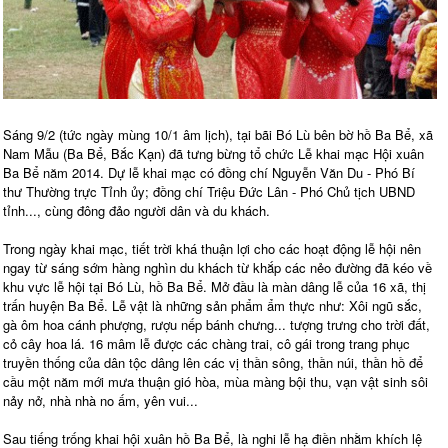
Sáng 9/2 (tức ngày mùng 10/1 âm lịch), tại bãi Bó Lù bên bờ hồ Ba Bể, xã
Nam Mẫu (Ba Bể, Bắc Kạn) đã tưng bừng tổ chức Lễ khai mạc Hội xuân
Ba Bể năm 2014. Dự lễ khai mạc có đồng chí Nguyễn Văn Du - Phó Bí
thư Thường trực Tỉnh ủy; đồng chí Triệu Đức Lân - Phó Chủ tịch UBND
tỉnh..., cùng đông đảo người dân và du khách.
Trong ngày khai mạc, tiết trời khá thuận lợi cho các hoạt động lễ hội nên
ngay từ sáng sớm hàng nghìn du khách từ khắp các nẻo đường đã kéo về
khu vực lễ hội tại Bó Lù, hồ Ba Bể. Mở đầu là màn dâng lễ của 16 xã, thị
trấn huyện Ba Bể. Lễ vật là những sản phẩm ẩm thực như: Xôi ngũ sắc,
gà ôm hoa cánh phượng, rượu nếp bánh chưng... tượng trưng cho trời đất,
cỏ cây hoa lá. 16 mâm lễ được các chàng trai, cô gái trong trang phục
truyền thống của dân tộc dâng lên các vị thần sông, thần núi, thần hồ để
cầu một năm mới mưa thuận gió hòa, mùa màng bội thu, vạn vật sinh sôi
nảy nở, nhà nhà no ấm, yên vui...
Sau tiếng trống khai hội xuân hồ Ba Bể, là nghi lễ hạ điền nhằm khích lệ