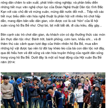
nông dân chăm lo sản xuất, phát triển nông nghiệp; và phần biểu diễn
những tiết mục văn nghệ chọn lọc của Đoàn Nghệ thuật Dân tộc tỉnh Bắc
Kạn với các chủ đề về mừng xuân, mừng đất nước đổi mới... Tiếp nối các
tiết mục biểu diễn văn hóa nghệ thuật là phần hội với nhiều trò chơi hấp
dẫn, mang đậm bản sắc dân gian, vốn được coi là cái “hồn” của lễ hội
xuân vùng hồ Ba Bể như: Chọi bò, bịt mắt bắt dê, đi cầu kiều, đẩy gậy...
Bên cạnh các trò chơi dân gian, du khách còn có dịp thưởng thức các món
ẩm thực dân tộc như: Bánh trời, bánh phồng, cơm lam, khẩu shi... và đi
thăm thú các cảnh quan tươi đẹp của thiên nhiên hồ Ba Bể, mua sắm
những kỷ vật được tạo nên từ đôi tay khéo léo của bà con dân tộc nơi đây,
qua đó hiểu hơn về đời sống và văn hóa truyền thống của người dân sống
trong vùng hồ Ba Bể. Dưới đây là một số hoạt động của Hội xuân Ba Bể
năm 2014: