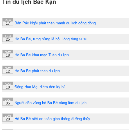
Tin du lịch Bắc Kạn
DEC
Bản Pác Ngòi phát triển mạnh du lịch cộng đồng
17
FEB
Hồ Ba Bể, tưng bừng lễ hội Lồng tồng 2018
25
NOV
Hồ Ba Bể khai mạc Tuần du lịch
18
NOV
Hồ Ba Bể phát triển du lịch
12
AUG
Động Hua Mạ, điểm đến kỳ bí
10
JUL
Người dân vùng hồ Ba Bể cùng làm du lịch
05
JUN
Hồ Ba Bể siết an toàn giao thông đường thủy
20