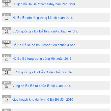
APR
Du lịch hồ Ba Bể ở homestay bản Pác Ngòi
08
FEB
Hồ Ba Bể rộn ràng trong Lễ hội xuân 2016
16
NOV
Vườn quốc gia Ba Bể tăng cường bảo vệ rừng
25
SEP
Hồ Ba Bể sẽ có khu resort tiêu chuẩn 4 sao
26
FEB
Hồ Ba Bể tưng bừng cùng Hội xuân 2015
28
NOV
Vườn quốc gia Ba Bể với địa chất độc đáo
28
FEB
Vùng hồ Ba Bể tổ chức lễ hội xuân 2014
09
JAN
Quy hoạch khu du lịch hồ Ba Bể đến 2030
16
MAY