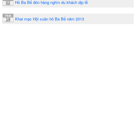
Hồ Ba Bể đón hàng nghìn du khách dịp lễ
02
FEB
Khai mạc Hội xuân hồ Ba Bể năm 2013
19