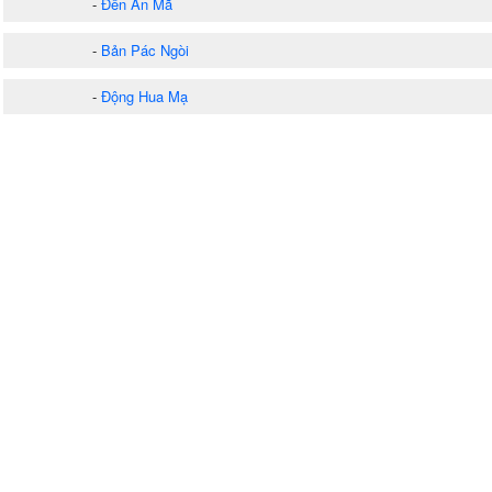
-
Đền An Mã
-
Bản Pác Ngòi
-
Động Hua Mạ