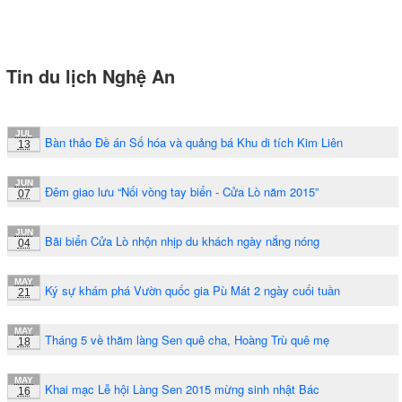
Tin du lịch Nghệ An
JUL
Bàn thảo Đề án Số hóa và quảng bá Khu di tích Kim Liên
13
JUN
Đêm giao lưu “Nối vòng tay biển - Cửa Lò năm 2015”
07
JUN
Bãi biển Cửa Lò nhộn nhịp du khách ngày nắng nóng
04
MAY
Ký sự khám phá Vườn quốc gia Pù Mát 2 ngày cuối tuần
21
MAY
Tháng 5 về thăm làng Sen quê cha, Hoàng Trù quê mẹ
18
MAY
Khai mạc Lễ hội Làng Sen 2015 mừng sinh nhật Bác
16