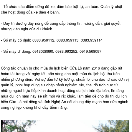
- Tổ chức các điểm dừng đỗ xe, đảm bảo trật tự, an toàn. Quản lý chặt
chẽ hoạt động của xe điện 4 bánh.
- Duy trì đường dây nóng để cung cấp thông tin, hướng dẫn, giải quyết
những kiến nghị của du khách.
- Số máy cố định: 0383.959112, 0383.959113, 0383.959114
- Số máy di động: 0913028690, 0983.993252, 0919.568097
Công tác chuẩn bị cho mùa du lịch biển Cửa Lò năm 2016 đang gấp rút
hoàn tất trong vài ngày tới, sẵn sàng cho một mùa du lịch bội thu trên
nhiều phương diện. Với sự đầu tư kỹ lưỡng, chuẩn bị chu đáo từ các đơn vị
quản lý, phối hợp cùng sự chấp hành nghiêm túc, thái độ tích cực từ
những người trực tiếp kinh doanh hoạt động du lịch trên địa bàn, tin rằng
mùa du lịch năm nay sẽ rất mới và rất khác, làm tiền đề cho đô thị du lịch
biển Cửa Lò nói riêng và tỉnh Nghệ An nói chung đẩy mạnh hơn nữa ngành
công nghiệp không khói đầy tiềm năng.