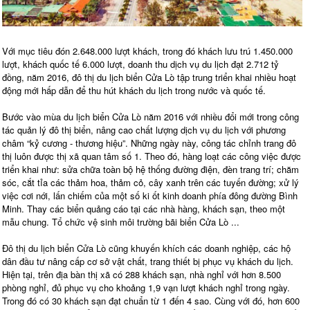
Với mục tiêu đón 2.648.000 lượt khách, trong đó khách lưu trú 1.450.000
lượt, khách quốc tế 6.000 lượt, doanh thu dịch vụ du lịch đạt 2.712 tỷ
đồng, năm 2016, đô thị du lịch biển Cửa Lò tập trung triển khai nhiều hoạt
động mới hấp dẫn để thu hút khách du lịch trong nước và quốc tế.
Bước vào mùa du lịch biển Cửa Lò năm 2016 với nhiều đổi mới trong công
tác quản lý đô thị biển, nâng cao chất lượng dịch vụ du lịch với phương
châm “kỷ cương - thương hiệu”. Những ngày này, công tác chỉnh trang đô
thị luôn được thị xã quan tâm số 1. Theo đó, hàng loạt các công việc được
triển khai như: sửa chữa toàn bộ hệ thống đường điện, đèn trang trí; chăm
sóc, cắt tỉa các thảm hoa, thảm cỏ, cây xanh trên các tuyến đường; xử lý
việc cơi nới, lấn chiếm của một số ki ốt kinh doanh phía đông đường Bình
Minh. Thay các biển quảng cáo tại các nhà hàng, khách sạn, theo một
mẫu chung. Tổ chức vệ sinh môi trường bãi biển Cửa Lò ...
Đô thị du lịch biển Cửa Lò cũng khuyến khích các doanh nghiệp, các hộ
dân đầu tư nâng cấp cơ sở vật chất, trang thiết bị phục vụ khách du lịch.
Hiện tại, trên địa bàn thị xã có 288 khách sạn, nhà nghỉ với hơn 8.500
phòng nghỉ, đủ phục vụ cho khoảng 1,9 vạn lượt khách nghỉ trong ngày.
Trong đó có 30 khách sạn đạt chuẩn từ 1 đến 4 sao. Cùng với đó, hơn 600