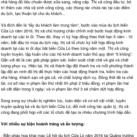
nhà hàng đủ tiêu chuẩn được sửa sang, nâng cấp. Thị xã cũng đầu tư, bố
trí thêm các nhà vệ sinh công cộng, các thùng rác chứa rác tại các điểm
du lịch, tạo thuận lợi cho du khách...
Và đích đến là “lấy du khách làm trung tâm”, bước vào mùa du lịch biển
Cửa Lò năm 2016, thị xã chủ trương chấn chỉnh một bước hoạt động kinh
doanh tại các ki ốt. Theo đó, thay vì ký hợp đồng theo thời hạn 5 năm - 10
năm, bắt đầu từ mùa du lịch này, thị xã tổ chức ký kết hợp đồng kinh
doanh tại các ki ốt dọc bãi biển Cửa Lò theo từng năm một. Thị xã cũng
tuyên truyền, tập huấn cho các hộ kinh doanh tuân thủ quy định “5 không”.
Gắn với đó là các giải pháp giám sát, kiểm soát chặt chẽ về giá và chất
lượng phục vụ. Hiện tại, thị xã thành lập đội thanh tra và mỗi phường thành
lập đội an ninh đô thị để thực hiện các hoạt động thanh tra, kiểm tra các
nhà hàng, khách sạn về giá cả, về chất lượng dịch vụ. Đồng thời đề ra chế
tài, cơ sở nào vi phạm lần thứ nhất thì phạt 2 triệu đồng; vi phạm lần hai
sẽ cắt điện trong 3 ngày; và vi phạm lần thứ 3 sẽ chấm dứt hợp đồng.
Song song sự chuẩn bị nghiêm túc, toàn diện về cơ sở vật chất; tuyên
truyền quảng bá về du lịch biển Cửa Lò; đổi mới công tác quản lý, thị xã
cũng đang phối hợp với các tổ chức để tạo ra nhiều chương trình hấp dẫn.
Với nhiều sự kiện hoành tráng và ấn tượng:
- Bắn pháo hoa khai mạc Lễ hội du lịch Cửa Lò năm 2016 tại Quảng trường