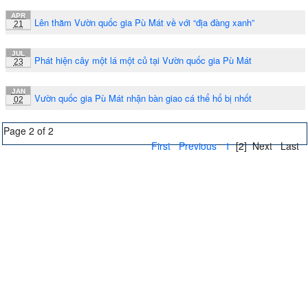
APR
Lên thăm Vườn quốc gia Pù Mát về với “địa đàng xanh”
21
JUL
Phát hiện cây một lá một củ tại Vườn quốc gia Pù Mát
23
JAN
Vườn quốc gia Pù Mát nhận bàn giao cá thể hổ bị nhốt
02
Page 2 of 2
First
Previous
1
[2]
Next
Last