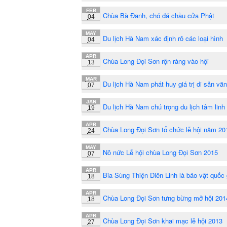
FEB
Chùa Bà Đanh, chó đá chầu cửa Phật
04
MAY
Du lịch Hà Nam xác định rõ các loại hình
04
APR
Chùa Long Đọi Sơn rộn ràng vào hội
13
MAR
Du lịch Hà Nam phát huy giá trị di sản vă
07
JAN
Du lịch Hà Nam chú trọng du lịch tâm linh
19
APR
Chùa Long Đọi Sơn tổ chức lễ hội năm 20
24
MAY
Nô nức Lễ hội chùa Long Đọi Sơn 2015
07
APR
Bia Sùng Thiện Diên Linh là bảo vật quốc 
18
APR
Chùa Long Đọi Sơn tưng bừng mở hội 201
18
APR
Chùa Long Đọi Sơn khai mạc lễ hội 2013
27