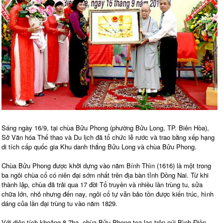
Sáng ngày 16/9, tại chùa Bửu Phong (phường Bửu Long, TP. Biên Hòa),
Sở Văn hóa Thể thao và Du lịch đã tổ chức lễ rước và trao bằng xếp hạng
di tích cấp quốc gia Khu danh thắng Bửu Long và chùa Bửu Phong.
Chùa Bửu Phong được khởi dựng vào năm Bính Thìn (1616) là một trong
ba ngôi chùa cổ có niên đại sớm nhất trên địa bàn tỉnh Đồng Nai. Từ khi
thành lập, chùa đã trải qua 17 đời Tổ truyền và nhiều lần trùng tu, sửa
chữa lớn, nhỏ nhưng đến nay, ngôi cổ tự vẫn bảo tồn được kiến trúc, hình
dáng của lần đại trùng tu vào năm 1829.
Với diện tích khoảng 8.7ha, chùa Bửu Phong tọa lạc trên núi Bình Điền