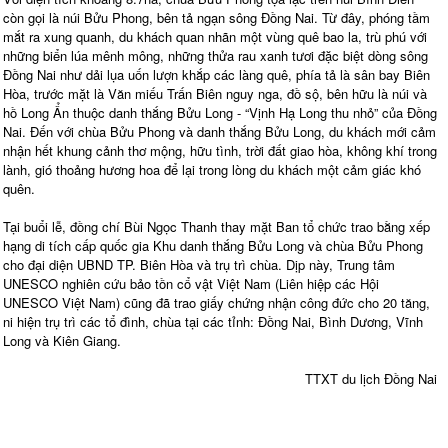
còn gọi là núi Bửu Phong, bên tả ngạn sông Đồng Nai. Từ đây, phóng tầm
mắt ra xung quanh, du khách quan nhãn một vùng quê bao la, trù phú với
những biển lúa mênh mông, những thửa rau xanh tươi đặc biệt dòng sông
Đồng Nai như dải lụa uốn lượn khắp các làng quê, phía tả là sân bay Biên
Hòa, trước mặt là Văn miếu Trấn Biên nguy nga, đồ sộ, bên hữu là núi và
hồ Long Ẩn thuộc danh thắng Bửu Long - “Vịnh Hạ Long thu nhỏ” của Đồng
Nai. Đến với chùa Bửu Phong và danh thắng Bửu Long, du khách mới cảm
nhận hết khung cảnh thơ mộng, hữu tình, trời đất giao hòa, không khí trong
lành, gió thoảng hương hoa để lại trong lòng du khách một cảm giác khó
quên.
Tại buổi lễ, đồng chí Bùi Ngọc Thanh thay mặt Ban tổ chức trao bằng xếp
hạng di tích cấp quốc gia Khu danh thắng Bửu Long và chùa Bửu Phong
cho đại diện UBND TP. Biên Hòa và trụ trì chùa. Dịp này, Trung tâm
UNESCO nghiên cứu bảo tồn cổ vật Việt Nam (Liên hiệp các Hội
UNESCO Việt Nam) cũng đã trao giấy chứng nhận công đức cho 20 tăng,
ni hiện trụ trì các tổ đình, chùa tại các tỉnh: Đồng Nai, Bình Dương, Vĩnh
Long và Kiên Giang.
TTXT du lịch Đồng Nai