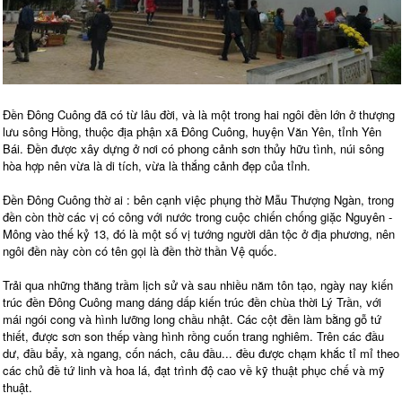
Đền Đông Cuông đã có từ lâu đời, và là một trong hai ngôi đền lớn ở thượng
lưu sông Hồng, thuộc địa phận xã Đông Cuông, huyện Văn Yên, tỉnh Yên
Bái. Đền được xây dựng ở nơi có phong cảnh sơn thủy hữu tình, núi sông
hòa hợp nên vừa là di tích, vừa là thắng cảnh đẹp của tỉnh.
Đền Đông Cuông thờ ai : bên cạnh việc phụng thờ Mẫu Thượng Ngàn, trong
đền còn thờ các vị có công với nước trong cuộc chiến chống giặc Nguyên -
Mông vào thế kỷ 13, đó là một số vị tướng người dân tộc ở địa phương, nên
ngôi đền này còn có tên gọi là đền thờ thần Vệ quốc.
Trải qua những thăng trầm lịch sử và sau nhiều năm tôn tạo, ngày nay kiến
trúc đền Đông Cuông mang dáng dấp kiến trúc đền chùa thời Lý Trần, với
mái ngói cong và hình lưỡng long chầu nhật. Các cột đền làm bằng gỗ tứ
thiết, được sơn son thếp vàng hình rồng cuốn trang nghiêm. Trên các đầu
dư, đầu bẩy, xà ngang, cốn nách, câu đầu... đều được chạm khắc tỉ mỉ theo
các chủ đề tứ linh và hoa lá, đạt trình độ cao về kỹ thuật phục chế và mỹ
thuật.