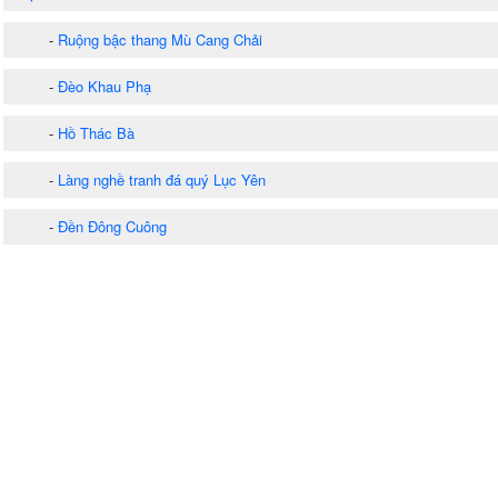
-
Ruộng bậc thang Mù Cang Chải
-
Đèo Khau Phạ
-
Hồ Thác Bà
-
Làng nghề tranh đá quý Lục Yên
-
Đền Đông Cuông