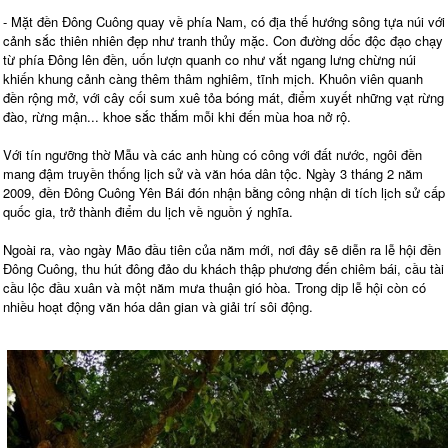
- Mặt đền Đông Cuông quay về phía Nam, có địa thế hướng sông tựa núi với
cảnh sắc thiên nhiên đẹp như tranh thủy mặc. Con đường dốc độc đạo chạy
từ phía Đông lên đền, uốn lượn quanh co như vắt ngang lưng chừng núi
khiến khung cảnh càng thêm thâm nghiêm, tĩnh mịch. Khuôn viên quanh
đền rộng mở, với cây cối sum xuê tỏa bóng mát, điểm xuyết những vạt rừng
đào, rừng mận... khoe sắc thắm mỗi khi đến mùa hoa nở rộ.
Với tín ngưỡng thờ Mẫu và các anh hùng có công với đất nước, ngôi đền
mang đậm truyền thống lịch sử và văn hóa dân tộc. Ngày 3 tháng 2 năm
2009, đền Đông Cuông Yên Bái đón nhận bằng công nhận di tích lịch sử cấp
quốc gia, trở thành điểm du lịch về nguồn ý nghĩa.
Ngoài ra, vào ngày Mão đầu tiên của năm mới, nơi đây sẽ diễn ra lễ hội đền
Đông Cuông, thu hút đông đảo du khách thập phương đến chiêm bái, cầu tài
cầu lộc đầu xuân và một năm mưa thuận gió hòa. Trong dịp lễ hội còn có
nhiều hoạt động văn hóa dân gian và giải trí sôi động.