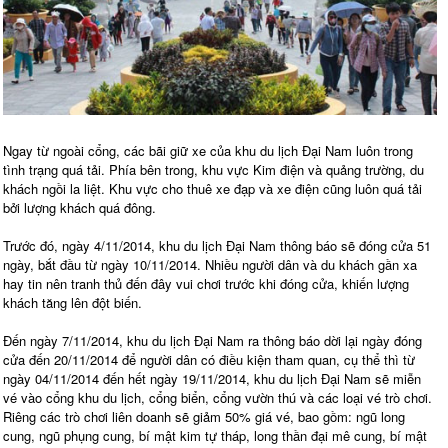
Ngay từ ngoài cổng, các bãi giữ xe của khu du lịch Đại Nam luôn trong
tình trạng quá tải. Phía bên trong, khu vực Kim điện và quảng trường, du
khách ngồi la liệt. Khu vực cho thuê xe đạp và xe điện cũng luôn quá tải
bởi lượng khách quá đông.
Trước đó, ngày 4/11/2014, khu du lịch Đại Nam thông báo sẽ đóng cửa 51
ngày, bắt đầu từ ngày 10/11/2014. Nhiều người dân và du khách gần xa
hay tin nên tranh thủ đến đây vui chơi trước khi đóng cửa, khiến lượng
khách tăng lên đột biến.
Đến ngày 7/11/2014, khu du lịch Đại Nam ra thông báo dời lại ngày đóng
cửa đến 20/11/2014 để người dân có điều kiện tham quan, cụ thể thì từ
ngày 04/11/2014 đến hết ngày 19/11/2014, khu du lịch Đại Nam sẽ miễn
vé vào cổng khu du lịch, cổng biển, cổng vườn thú và các loại vé trò chơi.
Riêng các trò chơi liên doanh sẽ giảm 50% giá vé, bao gồm: ngũ long
cung, ngũ phụng cung, bí mật kim tự tháp, long thần đại mê cung, bí mật