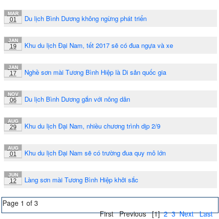
MAR
Du lịch Bình Dương không ngừng phát triển
01
JAN
Khu du lịch Đại Nam, tết 2017 sẽ có đua ngựa và xe
19
JAN
Nghề sơn mài Tương Bình Hiệp là Di sản quốc gia
17
NOV
Du lịch Bình Dương gắn với nông dân
06
AUG
Khu du lịch Đại Nam, nhiều chương trình dịp 2/9
29
AUG
Khu du lịch Đại Nam sẽ có trường đua quy mô lớn
01
JUN
Làng sơn mài Tương Bình Hiệp khởi sắc
12
Page 1 of 3
First
Previous
[1]
2
3
Next
Last