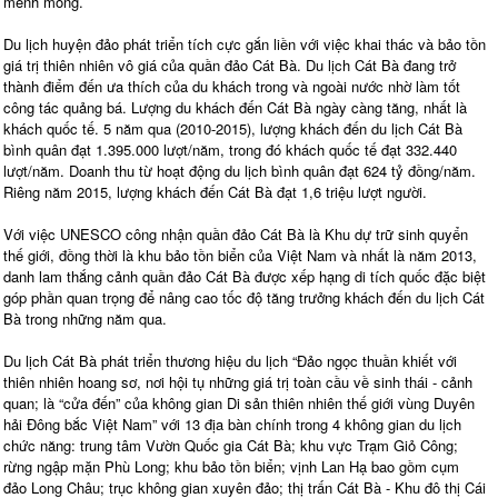
mênh mông.
Du lịch huyện đảo phát triển tích cực gắn liền với việc khai thác và bảo tồn
giá trị thiên nhiên vô giá của quần đảo Cát Bà. Du lịch Cát Bà đang trở
thành điểm đến ưa thích của du khách trong và ngoài nước nhờ làm tốt
công tác quảng bá. Lượng du khách đến Cát Bà ngày càng tăng, nhất là
khách quốc tế. 5 năm qua (2010-2015), lượng khách đến du lịch Cát Bà
bình quân đạt 1.395.000 lượt/năm, trong đó khách quốc tế đạt 332.440
lượt/năm. Doanh thu từ hoạt động du lịch bình quân đạt 624 tỷ đồng/năm.
Riêng năm 2015, lượng khách đến Cát Bà đạt 1,6 triệu lượt người.
Với việc UNESCO công nhận quần đảo Cát Bà là Khu dự trữ sinh quyển
thế giới, đồng thời là khu bảo tồn biển của Việt Nam và nhất là năm 2013,
danh lam thắng cảnh quần đảo Cát Bà được xếp hạng di tích quốc đặc biệt
góp phần quan trọng để nâng cao tốc độ tăng trưởng khách đến du lịch Cát
Bà trong những năm qua.
Du lịch Cát Bà phát triển thương hiệu du lịch “Đảo ngọc thuần khiết với
thiên nhiên hoang sơ, nơi hội tụ những giá trị toàn cầu về sinh thái - cảnh
quan; là “cửa đến” của không gian Di sản thiên nhiên thế giới vùng Duyên
hải Đông bắc Việt Nam” với 13 địa bàn chính trong 4 không gian du lịch
chức năng: trung tâm Vườn Quốc gia Cát Bà; khu vực Trạm Giỏ Công;
rừng ngập mặn Phù Long; khu bảo tồn biển; vịnh Lan Hạ bao gồm cụm
đảo Long Châu; trục không gian xuyên đảo; thị trấn Cát Bà - Khu đô thị Cái