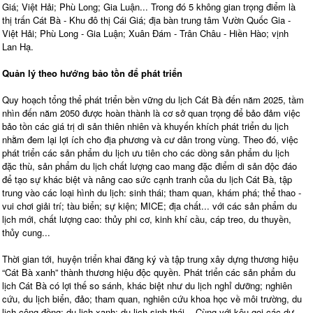
Giá; Việt Hải; Phù Long; Gia Luận... Trong đó 5 không gian trọng điểm là
thị trấn Cát Bà - Khu đô thị Cái Giá; địa bàn trung tâm Vườn Quốc Gia -
Việt Hải; Phù Long - Gia Luận; Xuân Đám - Trân Châu - Hiền Hào; vịnh
Lan Hạ.
Quản lý theo hướng bảo tồn để phát triển
Quy hoạch tổng thể phát triển bền vững du lịch Cát Bà đến năm 2025, tầm
nhìn đến năm 2050 được hoàn thành là cơ sở quan trọng để bảo đảm việc
bảo tồn các giá trị di sản thiên nhiên và khuyến khích phát triển du lịch
nhằm đem lại lợi ích cho địa phương và cư dân trong vùng. Theo đó, việc
phát triển các sản phẩm du lịch ưu tiên cho các dòng sản phẩm du lịch
đặc thù, sản phẩm du lịch chất lượng cao mang đặc điểm di sản độc đáo
để tạo sự khác biệt và nâng cao sức cạnh tranh của du lịch Cát Bà, tập
trung vào các loại hình du lịch: sinh thái; tham quan, khám phá; thể thao -
vui chơi giải trí; tàu biển; sự kiện; MICE; địa chất... với các sản phẩm du
lịch mới, chất lượng cao: thủy phi cơ, kinh khí cầu, cáp treo, du thuyền,
thủy cung...
Thời gian tới, huyện triển khai đăng ký và tập trung xây dựng thương hiệu
“Cát Bà xanh” thành thương hiệu độc quyền. Phát triển các sản phẩm du
lịch Cát Bà có lợi thế so sánh, khác biệt như du lịch nghỉ dưỡng; nghiên
cứu, du lịch biển, đảo; tham quan, nghiên cứu khoa học về môi trường, du
lịch cộng đồng; du lịch xanh; du lịch sinh thái... Cùng với kêu gọi các dự