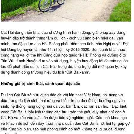
Cát Hải đang triển khai các chương trình hành động, giải pháp xây dựng
huyện đảo trở thành trung tâm du lịch - dịch vụ cảng biển hiện đại, văn
minh, tạo động lực cho Hải Phòng phát triển theo tinh thần Nghị quyết Đại
hội Đảng bộ huyện lần thứ 11, nhiệm kỳ 2015-2020. Bên cạnh khai thác
công năng và lợi thế khi Cảng cửa ngõ quốc tế Hải Phòng và đường ô tô
Tân Vũ - Lạch Huyện đưa vào sử dụng, huyện huy động tối đa các nguồn
lực để phát triển du lịch Cát Bà. Trong đó, chú trọng đổi mới quản lý, xây
dựng thành công thương hiệu du lịch “Cát Bà xanh”.
Những giá trị sinh thái, cảnh quan đặc sắc
Du lịch Cát Bà sở hữu quần đảo đá vôi lớn nhất Việt Nam, nổi tiếng với
đặc trưng du lịch sinh thái rừng và biển, trong đó nổi bật là rừng nguyên
sinh, hệ thống hang động, núi đá vôi, bãi tắm, các rạn san hô... Đặc biệt,
voọc Cát Bà là loài linh trưởng đặc hữu trên thế giới, duy nhất chỉ còn ở
Cát Bà và xếp vào loài cần được bảo vệ nghiêm ngặt. Các nhà khoa học
và khách du lịch đến đây thừa nhận, quần đảo Cát Bà là nơi hội tụ, gặp gỡ
của rừng với biển, tạo nên phong cảnh có một không hai giữa đại dương