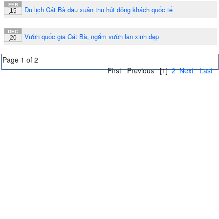
FEB
Du lịch Cát Bà đầu xuân thu hút đông khách quốc tế
15
DEC
Vườn quốc gia Cát Bà, ngắm vườn lan xinh đẹp
20
Page 1 of 2
First
Previous
[1]
2
Next
Last