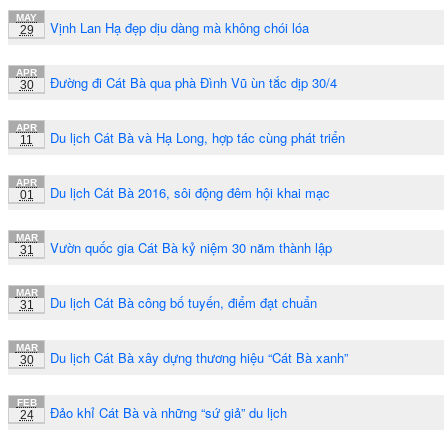
MAY
Vịnh Lan Hạ đẹp dịu dàng mà không chói lóa
29
APR
Đường đi Cát Bà qua phà Đình Vũ ùn tắc dịp 30/4
30
APR
Du lịch Cát Bà và Hạ Long, hợp tác cùng phát triển
11
APR
Du lịch Cát Bà 2016, sôi động đêm hội khai mạc
01
MAR
Vườn quốc gia Cát Bà kỷ niệm 30 năm thành lập
31
MAR
Du lịch Cát Bà công bố tuyến, điểm đạt chuẩn
31
MAR
Du lịch Cát Bà xây dựng thương hiệu “Cát Bà xanh”
30
FEB
Đảo khỉ Cát Bà và những “sứ giả” du lịch
24