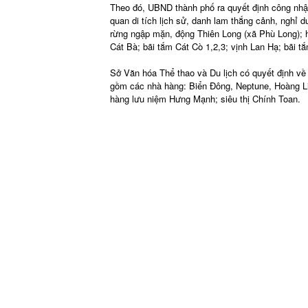
Theo đó, UBND thành phố ra quyết định công nhận
quan di tích lịch sử, danh lam thắng cảnh, nghỉ 
rừng ngập mặn, động Thiên Long (xã Phù Long); 
Cát Bà; bãi tắm Cát Cò 1,2,3; vịnh Lan Hạ; bãi t
Sở Văn hóa Thể thao và Du lịch có quyết định về 
gồm các nhà hàng: Biển Đông, Neptune, Hoàng L
hàng lưu niệm Hưng Mạnh; siêu thị Chính Toan.