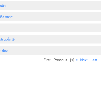
huẩn
 Bà xanh”
ch quốc tế
h đẹp
First
Previous
[1]
2
Next
Last