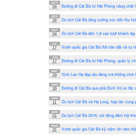
OCT
Đường đi Cát Bà từ Hải Phòng nâng chất 
04
SEP
Du lịch Cát Bà tăng cường xúc tiến thu hú
26
SEP
Du lịch Cát Bà đón 1,8 vạn lượt khách dịp
04
JUL
Vườn quốc gia Cát Bà thả trăn đất về tự n
17
JUN
Đường đi Cát Bà từ Hải Phòng, quản lý ch
17
MAY
Vịnh Lan Hạ đẹp dịu dàng mà không chói 
29
APR
Đường đi Cát Bà qua phà Đình Vũ ùn tắc d
30
APR
Du lịch Cát Bà và Hạ Long, hợp tác cùng p
11
APR
Du lịch Cát Bà 2016, sôi động đêm hội kh
01
MAR
Vườn quốc gia Cát Bà kỷ niệm 30 năm thà
31