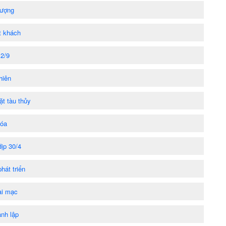
lượng
t khách
 2/9
hiên
ặt tàu thủy
lóa
ịp 30/4
hát triển
ai mạc
nh lập