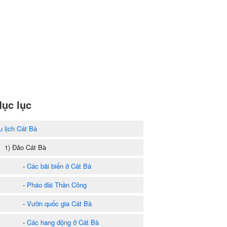
ục lục
u lịch Cát Bà
) Đảo Cát Bà
-
Các bãi biển ở Cát Bà
-
Pháo đài Thần Công
-
Vườn quốc gia Cát Bà
-
Các hang động ở Cát Bà