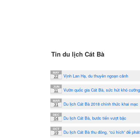
Tin du lịch Cát Bà
MAY
Vịnh Lan Hạ, du thuyền ngoạn cảnh
22
JUN
Vườn quốc gia Cát Bà, sức hút khó cưỡng
11
MAR
Du lịch Cát Bà 2018 chính thức khai mạc
31
DEC
Du lịch Cát Bà, bước tiến vượt bậc
04
OCT
Du lịch Cát Bà thu đông, “cú hích” để phát 
19