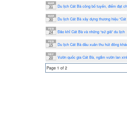
MAR
Du lịch Cát Bà công bố tuyến, điểm đạt c
31
MAR
Du lịch Cát Bà xây dựng thương hiệu “Cát
30
FEB
Đảo khỉ Cát Bà và những “sứ giả” du lịch
24
FEB
Du lịch Cát Bà đầu xuân thu hút đông khá
15
DEC
Vườn quốc gia Cát Bà, ngắm vườn lan xin
20
Page 1 of 2