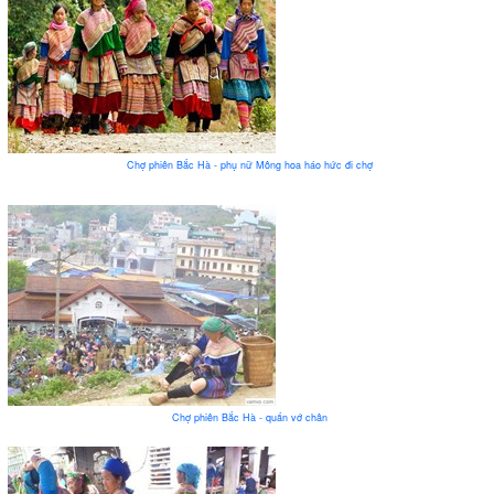
Chợ phiên Bắc Hà - phụ nữ Mông hoa háo hức đi chợ
Chợ phiên Bắc Hà - quấn vớ chân