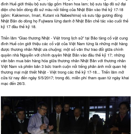
đình Huế giới thiệu bộ sưu tập gốm Hizen hoa lam; bộ sưu tập đồ sứ đại
diện cho bốn dòng đồ sứ màu nổi tiếng của Nhật Bản vào thế kỷ 17-18
(gồm: Kakiemon, Imari, Kutani và Nabeshima) và sưu tập gương đồng
Nhật Bản do dòng họ Fujiwara lừng danh ở Nhật Bản chế tác vào cuối thế
kỷ 17 đầu thế kỷ 18.
Triển lãm “Giao thương Nhật - Việt trong lịch sử” tại Bảo tàng cổ vật cung
đình Huế còn giới thiệu các cổ vật của Việt Nam từng là những mặt hàng
được thương nhân Nhật ưa chuộng; một số văn thư trao đổi giữa chính
quyền nhà Nguyễn với chính quyền Nhật Bản vào đầu thế kỷ 17; những
văn bản mua bán hàng hóa giữa thương nhân Nhật Bản với thương nhân
Việt Nam và phiên bản 3 bức tranh cuộn nổi tiếng phản ánh mối quan hệ
thương mại mật thiết Nhật - Việt trong các thế kỷ 17-18... Triển lãm mở
cửa từ nay đến ngày 5/5/2017; trong đó, miễn phí tham quan từ ngày khai
mạc đến 26/3.