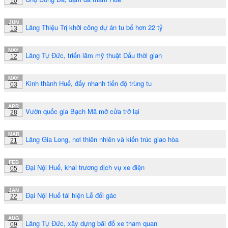
10
JUN
Lăng Thiệu Trị khởi công dự án tu bổ hơn 22 tỷ
13
MAY
Lăng Tự Đức, triển lãm mỹ thuật Dấu thời gian
12
MAY
Kinh thành Huế, đẩy nhanh tiến độ trùng tu
03
APR
Vườn quốc gia Bạch Mã mở cửa trở lại
28
MAR
Lăng Gia Long, nơi thiên nhiên và kiến trúc giao hòa
21
FEB
Đại Nội Huế, khai trương dịch vụ xe điện
05
JAN
Đại Nội Huế tái hiện Lễ đổi gác
22
AUG
Lăng Tự Đức, xây dựng bãi đổ xe tham quan
09