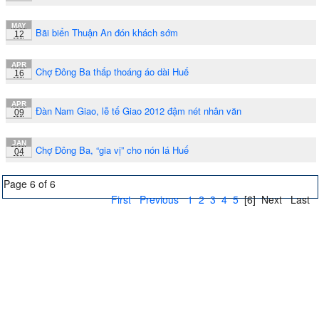
MAY
Bãi biển Thuận An đón khách sớm
12
APR
Chợ Đông Ba thấp thoáng áo dài Huế
16
APR
Đàn Nam Giao, lễ tế Giao 2012 đậm nét nhân văn
09
JAN
Chợ Đông Ba, “gia vị” cho nón lá Huế
04
Page 6 of 6
First
Previous
1
2
3
4
5
[6]
Next
Last