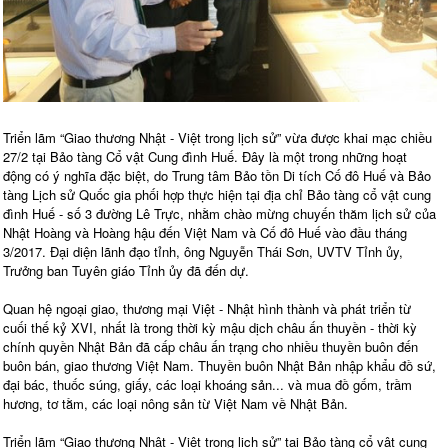
Triển lãm “Giao thương Nhật - Việt trong lịch sử” vừa được khai mạc chiều
27/2 tại Bảo tàng Cổ vật Cung đình Huế. Đây là một trong những hoạt
động có ý nghĩa đặc biệt, do Trung tâm Bảo tồn Di tích Cố đô Huế và Bảo
tàng Lịch sử Quốc gia phối hợp thực hiện tại địa chỉ Bảo tàng cổ vật cung
đình Huế - số 3 đường Lê Trực, nhằm chào mừng chuyến thăm lịch sử của
Nhật Hoàng và Hoàng hậu đến Việt Nam và Cố đô Huế vào đầu tháng
3/2017. Đại diện lãnh đạo tỉnh, ông Nguyễn Thái Sơn, UVTV Tỉnh ủy,
Trưởng ban Tuyên giáo Tỉnh ủy đã đến dự.
Quan hệ ngoại giao, thương mại Việt - Nhật hình thành và phát triển từ
cuối thế kỷ XVI, nhất là trong thời kỳ mậu dịch châu ấn thuyền - thời kỳ
chính quyền Nhật Bản đã cấp châu ấn trạng cho nhiều thuyền buôn đến
buôn bán, giao thương Việt Nam. Thuyền buôn Nhật Bản nhập khẩu đồ sứ,
đại bác, thuốc súng, giấy, các loại khoáng sản... và mua đồ gốm, trầm
hương, tơ tằm, các loại nông sản từ Việt Nam về Nhật Bản.
Triển lãm “Giao thương Nhật - Việt trong lịch sử” tại Bảo tàng cổ vật cung