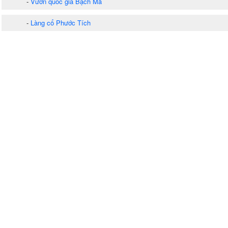
-
Vườn quốc gia Bạch Mã
-
Làng cổ Phước Tích