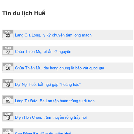
Tin du lịch Huế
MAR
Lăng Gia Long, ly kỳ chuyện tầm long mạch
23
MAR
Chùa Thiên Mụ, bí ẩn lời nguyền
23
JAN
Chùa Thiên Mụ, đại hồng chung là bảo vật quốc gia
16
DEC
Đại Nội Huế, bất ngờ gặp “Hoàng hậu”
24
DEC
Lăng Tự Đức, Ba Lan tập huấn trùng tu di tích
05
AUG
Điện Hòn Chén, trăm thuyền rồng trẩy hội
14
JUL
Chợ Đông Ba, đậm đà mắm Huế