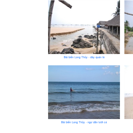
Bãi biển Long Thủy - dãy quán lá
Bãi biển Long Thủy - ngư dân lưới cá