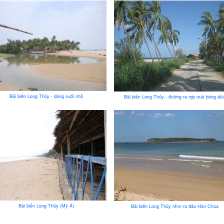
Bãi biển Long Thủy - dòng suối nhỏ
Bãi biển Long Thủy - đường ra rợp mát bóng dừ
Bãi biển Long Thủy (Mỹ Á)
Bãi biển Long Thủy nhìn ra đảo Hòn Chùa