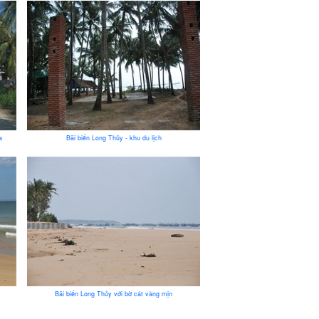
a
Bãi biển Long Thủy - khu du lịch
Bãi biển Long Thủy với bờ cát vàng mịn