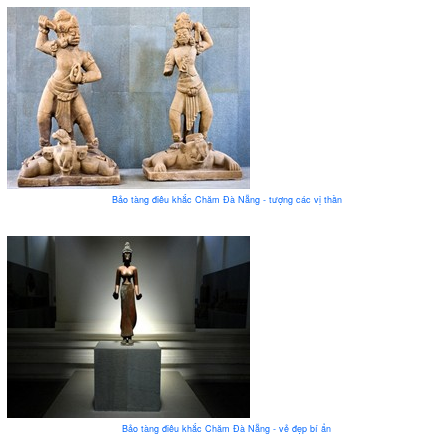
Bảo tàng điêu khắc Chăm Đà Nẵng - tượng các vị thần
Bảo tàng điêu khắc Chăm Đà Nẵng - vẻ đẹp bí ẩn