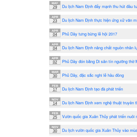
MAY
Du lịch Nam Định đẩy mạnh thu hút đầu t
29
APR
Du lịch Nam Định thực hiện ứng xử văn m
23
APR
Phủ Dầy tưng bừng lễ hội 2017
04
APR
Du lịch Nam Định nâng chất nguồn nhân l
04
APR
Phủ Dầy đón bằng Di sản tín ngưỡng thờ
02
MAR
Phủ Dầy, đặc sắc nghi lễ hầu đồng
30
FEB
Du lịch Nam Định tạo đà phát triển
17
NOV
Du lịch Nam Định xem nghệ thuật truyền 
14
FEB
Vườn quốc gia Xuân Thủy phát triển nuôi
25
NOV
Du lịch vườn quốc gia Xuân Thủy vào mùa
30