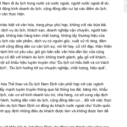
ệt Nam đi du lịch trong nước và nước ngoài, người nước ngoài đi du
t động kinh doanh du lịch, cộng đồng dân cư tại các điểm du lịch.
i cần thực hiện.
 khác biệt về văn hóa, trang phục phù hợp, không vứt rác bừa bãi,
 dịch vụ du lịch, khách sạn, doanh nghiệp vận chuyển, người bán
giá, không bán hàng kém chất lượng, không lấy thương hiệu của
 lịch các sản phẩm, dịch vụ có nguồn gốc, xuất xứ rõ ràng, đảm
với cộng đồng dân cư cần lịch sự, nói lời hay, cử chỉ đẹp, thân thiện
 khách khi có yêu cầu; giữ gìn bản sắc văn hóa dân tộc của cộng
 sự cố đối với khách du lịch; không tranh giành, gây gổ với khách...
t số khẩu hiệu tuyên truyền như “Du lịch có hiểu biết và có trách
ịch”, “Du lịch hướng tới sự chuyên nghiệp, chất lượng, hiệu quả”,
ăn hóa Thể thao và Du lịch Nam Định cần phối hợp với các ngành
đẩy mạnh tuyên truyền thông qua hệ thống loa đài, băng rôn, khẩu
ịch, các cơ sở kinh doanh lưu trú, nhà hàng, cơ sở cung cấp dịch
hành, hướng dẫn viên du lịch, cộng đồng dân cư... đối với việc thực
 điểm du lịch Nam Định có đông du khách nước ngoài như Vườn quốc
g Anh quy định những điều du khách được làm và không được làm để
p với Hiệp hội du lịch Nam Định vận động các thành viên nâng cao