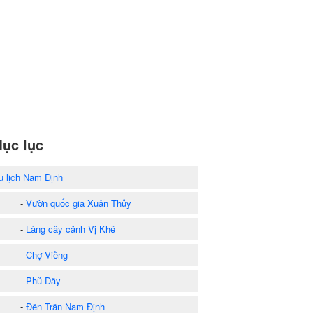
ục lục
u lịch Nam Định
-
Vườn quốc gia Xuân Thủy
-
Làng cây cảnh Vị Khê
-
Chợ Viềng
-
Phủ Dầy
-
Đền Trần Nam Định