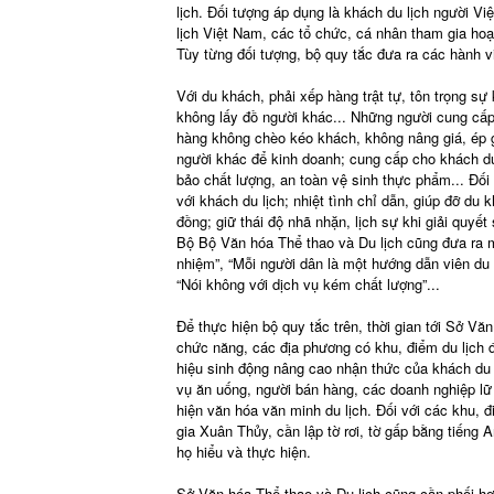
lịch. Đối tượng áp dụng là khách du lịch người Vi
lịch Việt Nam, các tổ chức, cá nhân tham gia hoạ
Tùy từng đối tượng, bộ quy tắc đưa ra các hành v
Với du khách, phải xếp hàng trật tự, tôn trọng sự
không lấy đồ người khác... Những người cung cấp
hàng không chèo kéo khách, không nâng giá, ép 
người khác để kinh doanh; cung cấp cho khách du
bảo chất lượng, an toàn vệ sinh thực phẩm... Đối 
với khách du lịch; nhiệt tình chỉ dẫn, giúp đỡ du
đồng; giữ thái độ nhã nhặn, lịch sự khi giải quyết
Bộ Bộ Văn hóa Thể thao và Du lịch cũng đưa ra mộ
nhiệm”, “Mỗi người dân là một hướng dẫn viên du l
“Nói không với dịch vụ kém chất lượng”...
Để thực hiện bộ quy tắc trên, thời gian tới Sở V
chức năng, các địa phương có khu, điểm du lịch 
hiệu sinh động nâng cao nhận thức của khách du l
vụ ăn uống, người bán hàng, các doanh nghiệp lữ 
hiện văn hóa văn minh du lịch. Đối với các khu,
gia Xuân Thủy, cần lập tờ rơi, tờ gấp bằng tiến
họ hiểu và thực hiện.
Sở Văn hóa Thể thao và Du lịch cũng cần phối hợ