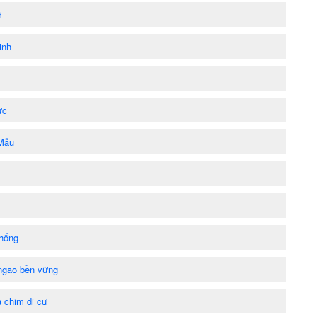
ư
inh
ực
 Mẫu
thống
 ngao bền vững
 chim di cư