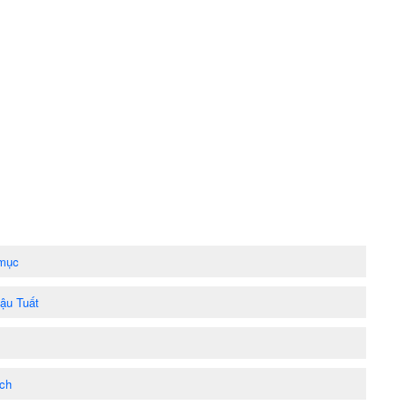
 mục
Mậu Tuất
ách