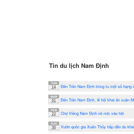
Tin du lịch Nam Định
JUN
Đền Trần Nam Định trùng tu một số hạng
14
MAR
Đền Trần Nam Định, lễ hội khai ấn xuân 
01
FEB
Chợ Viềng Nam Định nô nức vào hội
22
AUG
Vườn quốc gia Xuân Thủy hấp dẫn du kh
30