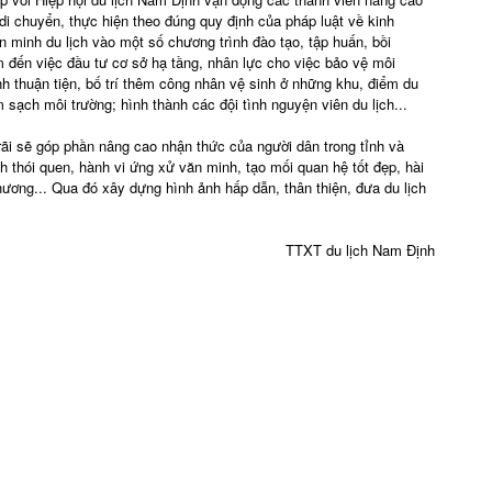
 di chuyển, thực hiện theo đúng quy định của pháp luật về kinh
n minh du lịch vào một số chương trình đào tạo, tập huấn, bồi
 đến việc đầu tư cơ sở hạ tầng, nhân lực cho việc bảo vệ môi
nh thuận tiện, bố trí thêm công nhân vệ sinh ở những khu, điểm du
 sạch môi trường; hình thành các đội tình nguyện viên du lịch...
 rãi sẽ góp phần nâng cao nhận thức của người dân trong tỉnh và
 thói quen, hành vi ứng xử văn minh, tạo mối quan hệ tốt đẹp, hài
hương... Qua đó xây dựng hình ảnh hấp dẫn, thân thiện, đưa du lịch
TTXT du lịch Nam Định